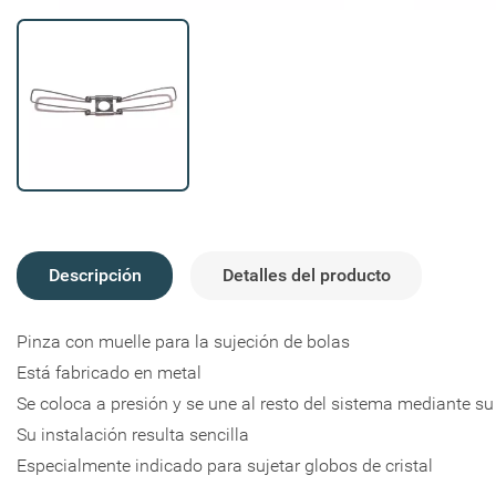
Crear li
Descripción
Detalles del producto
Iniciar 
Añadir a
Pinza con muelle para la sujeción de bolas
Nombre de la li
Está fabricado en metal
Debe iniciar ses
Se coloca a presión y se une al resto del sistema mediante su
Su instalación resulta sencilla
Especialmente indicado para sujetar globos de cristal