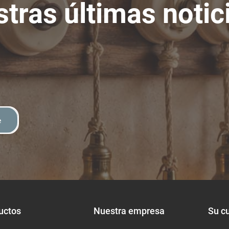
tras últimas notic
e
uctos
Nuestra empresa
Su c