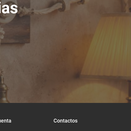
ias
uenta
Contactos