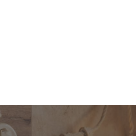
Cancelar
0 cm para
Muelle doble de 150 mm para
paras de
bolas y tulipas con orificio de
80/100 mm
Ref. 211461
3,50 €