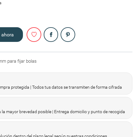
s
Compartir
 ahora
m para fijar bolas
pra protegida | Todos tus datos se transmiten de forma cifrada
 la mayor brevedad posible | Entrega domicilio y punto de recogida
olución dentro del plazo legal según nuestras condiciones