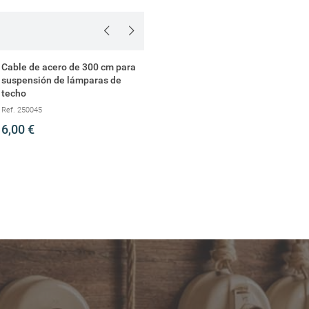
Crear lista de deseos
Cable de acero de 300 cm para
Cable de acero 50
suspensión de lámparas de
suspensión de lám
techo
techo
Ref. 250045
Ref. 700313
6,00 €
7,00 €