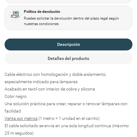
Crear lista de deseos
Política de devolución
Iniciar sesión
Puedes solicitar la devolución dentro del plazo legal según
nuestras condiciones
Añadir a la lista de deseos
Nombre de la lista de deseos
Debe iniciar sesión para guardar productos en su lista de deseos.
Descripción
add_circle_outline
Create new list
Iniciar sesión
Cancelar
Detalles del producto
Crear lista de deseos
Cancelar
Cable eléctrico con homologación y doble aislamiento,
especialmente indicado para lámparas
Acabado en textil con interior de cobre y silicona
Color negro
Una solución práctica para crear, reparar o renovar lámparas con
facilidad
Venta por metros
(1 metro = 1 unidad en el carrito)
El cable solicitado se envía en una sola longitud continua (máximo
25 m seguidos)