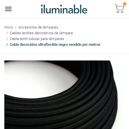
0
Car
Inicio
Accesorios de lámparas
Cables textiles decorativos de lámpara
Cable textil tubular para lámparas
Cable decorativo ultraflexible negro vendido por metros