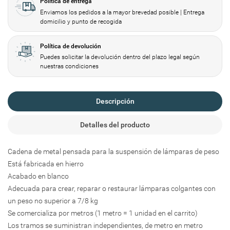
Política de entrega
Crear lista de deseos
Enviamos los pedidos a la mayor brevedad posible | Entrega
Iniciar sesión
domicilio y punto de recogida
Añadir a la lista de deseos
Nombre de la lista de deseos
Política de devolución
Debe iniciar sesión para guardar productos en su lista de deseos.
Puedes solicitar la devolución dentro del plazo legal según
nuestras condiciones
add_circle_outline
Create new list
Iniciar sesión
Cancelar
Descripción
Crear lista de deseos
Cancelar
Detalles del producto
Cadena de metal pensada para la suspensión de lámparas de peso
Está fabricada en hierro
Acabado en blanco
Adecuada para crear, reparar o restaurar lámparas colgantes con
un peso no superior a 7/8 kg
Se comercializa por metros (1 metro = 1 unidad en el carrito)
Los tramos se suministran independientes, de metro en metro