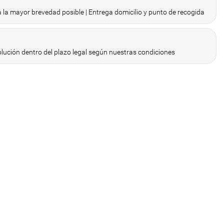
 la mayor brevedad posible | Entrega domicilio y punto de recogida
olución dentro del plazo legal según nuestras condiciones
ine
Create new list
Cancelar