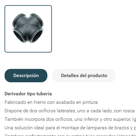
Crear li
Descripción
Detalles del producto
Iniciar 
Derivador tipo tubería
Añadir a
Nombre de la li
Fabricado en hierro con acabado en pintura.
Debe iniciar ses
Dispone de dos orificios laterales, uno a cada lado, con rosc
También incorpora dos orificios, uno inferior y otro superior,
Una solución ideal para el montaje de lámparas de brazos y p