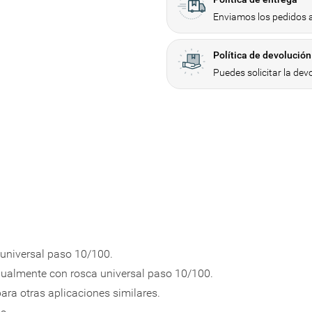
Enviamos los pedidos a
Política de devolución
Puedes solicitar la dev
sta de deseos
sesión
 la lista de deseos
sta de deseos
ión para guardar productos en su lista de deseos.
a universal paso 10/100.
 igualmente con rosca universal paso 10/100.
add_circle_outl
ara otras aplicaciones similares.
Iniciar sesión