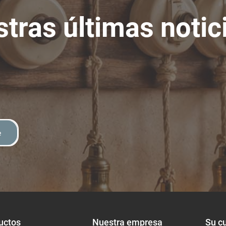
tras últimas notic
e
uctos
Nuestra empresa
Su c