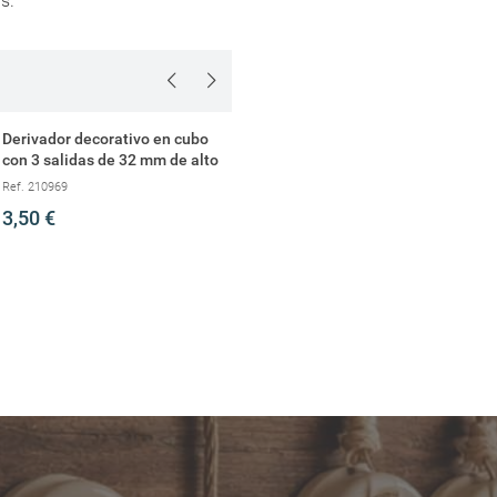
s.
Crear lista de deseos
Derivador decorativo en cubo
Taco negro macizo
con 3 salidas de 32 mm de alto
salida lateral 10/1
Ref. 210969
Ref. 255096
3,50 €
9,00 €