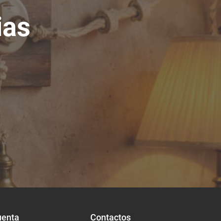
ias
uenta
Contactos