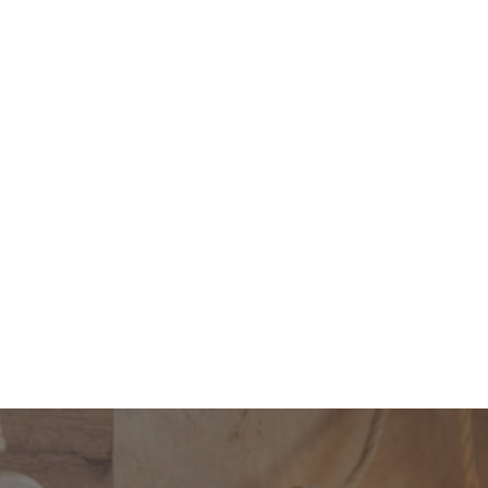
Cancelar
 pasante con
Derivación metálica con dos
00
salidas a 90º y paso métrico
10/100
Ref. 255094
3,00 €