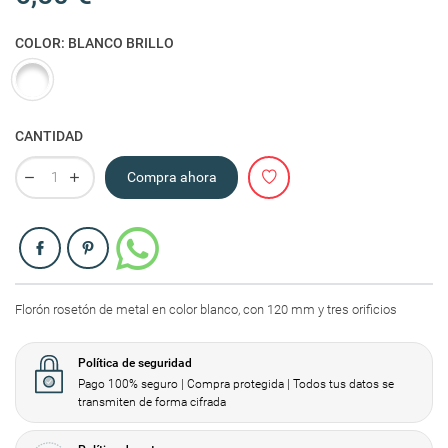
COLOR: BLANCO BRILLO
Blanco brillo
CANTIDAD
Compra ahora
Compartir
Florón rosetón de metal en color blanco, con 120 mm y tres orificios
Política de seguridad
Pago 100% seguro | Compra protegida | Todos tus datos se
transmiten de forma cifrada
Crear lista de deseos
Iniciar sesión