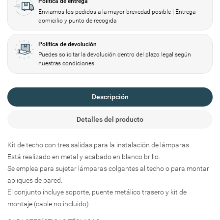
Política de entrega
Añadir a la lista de deseos
Enviamos los pedidos a la mayor brevedad posible | Entrega
Nombre de la lista de deseos
domicilio y punto de recogida
Debe iniciar sesión para guardar productos en su lista de deseos.
Política de devolución
add_circle_outline
Create new list
Puedes solicitar la devolución dentro del plazo legal según
Iniciar sesión
Cancelar
nuestras condiciones
Crear lista de deseos
Cancelar
Descripción
Detalles del producto
Kit de techo con tres salidas para la instalación de lámparas.
Está realizado en metal y acabado en blanco brillo.
Se emplea para sujetar lámparas colgantes al techo o para montar
apliques de pared.
El conjunto incluye soporte, puente metálico trasero y kit de
montaje (cable no incluido).